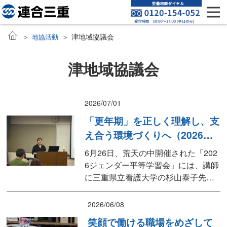
津地域協議会
地協活動
津地域協議会
2026/07/01
「更年期」を正しく理解し、支
え合う環境づくりへ（2026ジ
ェンダー平等学習会）
6月26日、荒天の中開催された「202
6ジェンダー平等学習会」には、講師
に三重県立看護大学の杉山泰子先生
をお招きしました。34名の参加者が
集まり、「更年期の男女のからだの
2026/06/08
ちがいと更年期ハラスメント」をテ
笑顔で働ける職場をめざして
ーマに、働く私たちにとって身近で