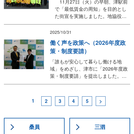
11月27日（火）の早朝、津駅前
候補予定者にもご臨席いただきま
で「最低賃金の周知」を目的とし
し...
た街宣を実施しました。地協役員
と市議の皆さまにご協力いただ
き、通勤・通学中の方々にチラシ
2025/10/31
入りティッシュとカイロを配布。
働く声を政策へ（2026年度政
冷えこむ中、多くの方に受け取っ
策・制度要請）
ていただきました。 応援弁士に
は、連合三重の番条会長、橋本副
「誰もが安心して暮らし働ける地
会長をはじめ、舟橋・杉本・川口
域」をめざし、津市に「2026年度政
各県議、岩脇・佐藤...
策・制度要請」を提出しました。地
域経済、働き方改革、子育て支援、
災害対策など、15項目の提案を行っ
ています。①地域経済と働き方の両
1
2
3
4
5
>
立支援「中小企業振興基本条例」の
制定を求め、労働者団体の役割を明
記するよう要望。長時間労働の是正
や有給休暇の取得促進など、働...
桑員
三泗