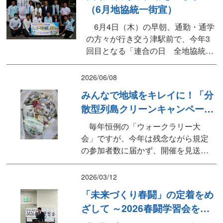
（6月地協統一街宣）
ありながら、意外と知らない健康課
題について学びを深めました。●「更
6月4日（木）の早朝、通勤・通学
年期」は、個人の努力...
の方々が行き交う津駅前で、今年3
回目となる「連合の日 全地協統一
街宣」を実施しました。6月の「男
女平等月間」に合わせ 、性別に関わ
2026/06/08
らず誰もがいきいきと輝ける「ジェ
みんなで地域をキレイに！「分
ンダー平等社会」の実現や、職場に
散型列島クリーンキャンペー
おけるハラスメント防止を訴えまし
ン」を実施しました
た 。 街宣には、連合三重の番条会
毎年恒例の「ウォークラリー大
長をはじめ 、地域に根ざし...
会」ですが、今年は残念ながら規定
の参加者数に届かず、開催を見送る
こととなりました。楽しみにされて
いた皆さまには、心よりお詫び申し
2026/03/12
上げます。 大会に代わる取り組み
「未来づくり春闘」の定着をめ
として、皆さまの身近な場所で環境
ざして ～2026春闘学習会を開
保全・社会貢献活動を行っていただ
催～
く「分散型列島クリーンキャンペー