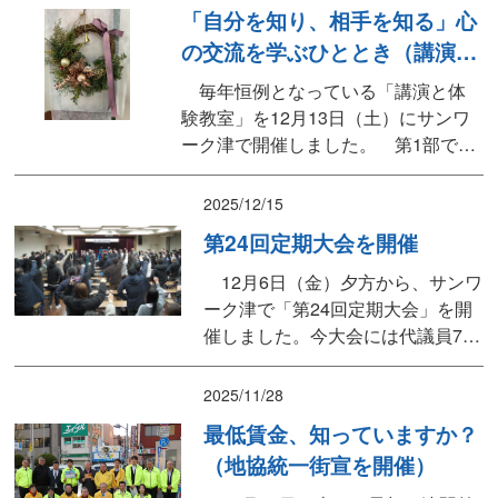
議案が審議・承認されました。新年
「自分を知り、相手を知る」心
度は、先の津市議会議員選挙で当選
の交流を学ぶひととき（講演と
した推薦議員9名と連携を密にし、自
体験教室）
治体への要請行動や、街頭行動、防
毎年恒例となっている「講演と体
災活動などの「...
験教室」を12月13日（土）にサンワ
ーク津で開催しました。 第1部で
は、株式会社willstaffの伊藤友木子さ
んを講師にお迎えし、「自分を知
2025/12/15
り、相手を知り、心を繋ぐコミュニ
第24回定期大会を開催
ケーション術」と題して、ご講演い
ただきました。 交流分析（TA）の
12月6日（金）夕方から、サンワ
理論をもとに、「今、ここ」の自分
ーク津で「第24回定期大会」を開
に気づくことの大...
催しました。今大会には代議員79
名にご参加いただき、女性参画率
は24.58％（前年より2.55％減）と
2025/11/28
なりました。 ご来賓には、連合
最低賃金、知っていますか？
三重の藤田事務局長をはじめ、福
（地協統一街宣を開催）
森衆議院議員、前葉市長、県議・
市議の皆さま、そして地協推薦立