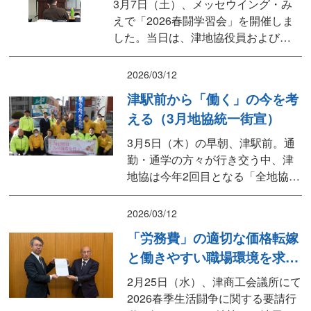
3月7日（土）、メッセウイング・み
ン」を実施し、4月20日から5月...
えで「2026春闘学習会」を開催しま
した。当日は、津地協役員および各
構成組織の代表者など約30名が参
加。2026春季生活闘争の勝利に向
2026/03/12
け、情勢と取り組み方針について理
津駅前から「働く」の今を考
解を深めました。 ■「人への投資」を
える（3月地協統一街宣）
起点とした好循環へ 講師には、連
合三重の藤田事務局長を招き、「未
3月5日（木）の早朝、津駅前。通
来づくり春闘」の現在...
勤・通学の方々が行き交う中、津
地協は今年2回目となる「全地協統
一街宣」を実施しました。今回は
「36（サブロク）の日」と「3.8国
2026/03/12
際女性デー」をテーマに、私たち
「労務費」の適切な価格転嫁
の暮らしに直結する労働環境につ
と働きやすい職場環境を求め
いて訴えました。 「36の日」：働
る （2026春闘要請）
きすぎにストップを翌3月6日は、
2月25日（水）、津商工会議所にて
労働基準法第36条にちなんだ「3
2026春季生活闘争に関する要請行
6...