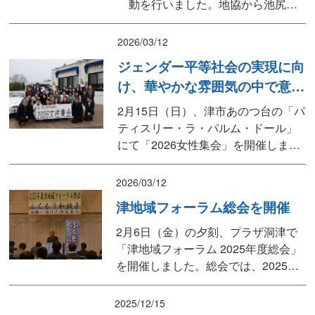
動を行いました。地協から池尻議
長をはじめ7名、商工会議所からは
伊藤専務理事ら4名が出席しまし
2026/03/12
た。価格転嫁の推進： 物価高に対
ジェンダー平等社会の実現に向
し実質賃金が追いついていない現
け、華やかな雰囲気の中で意見
状を指摘。資材費だけでなく「労
交換 （2026女性集会）
務費（人件費）」を適切に転嫁で
2月15日（日）、津市あのつ台の「パ
きるよう強く要望し、会議所側か
ティスリー・ラ・パルム・ドール」
らも経営...
にて「2026女性集会」を開催しまし
た。大藪副議長の主催者挨拶に続
き、座長として小島参議院議員、杉
2026/03/12
本県議、川口県議、また連合三重か
津地域フォーラム総会を開催
ら藤田事務局長を迎え、女性組合員
らとともに交流を深めました。意見
2月6日（金）の夕刻、プラザ洞津で
交換会では、美味しいデザート＆パ
「津地域フォーラム 2025年度総会」
ンブッフェを楽しみながら、
を開催しました。総会では、2025年
度の活動経過報告に続き、「2026年
度活動方針」および「役員選出」の
2025/12/15