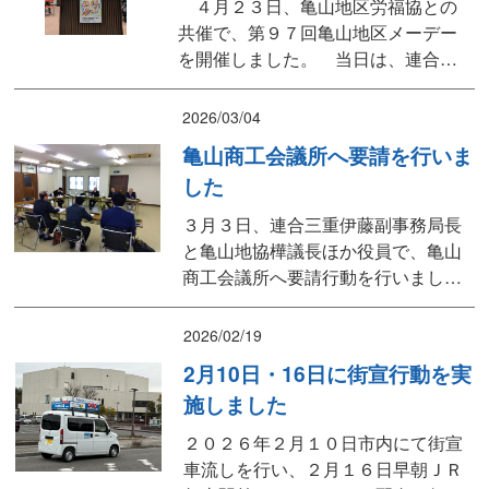
４月２３日、亀山地区労福協との
共催で、第９７回亀山地区メーデー
を開催しました。 当日は、連合三
重番条会長、櫻井亀山市長ほか、来
賓の皆様にご臨席を賜りました。
2026/03/04
式典では、参加者全員で、すべての
亀山商工会議所へ要請を行いま
働く仲間が安心して働けて暮らしや
した
すい社会の実現に向けて取り組むこ
とを確認しました。 また、今回も
３月３日、連合三重伊藤副事務局長
三事業団体の皆様には、抽選会の景...
と亀山地協樺議長ほか役員で、亀山
商工会議所へ要請行動を行いまし
た。亀山のはたらく仲間のために意
見交換を行い有意義な時間となりま
2026/02/19
した。
2月10日・16日に街宣行動を実
施しました
２０２６年２月１０日市内にて街宣
車流しを行い、２月１６日早朝ＪＲ