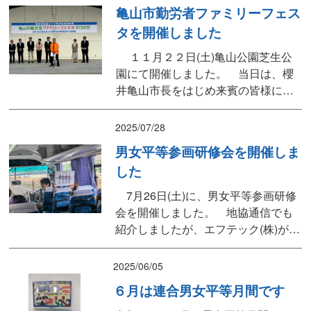
可決され、報告議案を含め滞りなく
亀山市勤労者ファミリーフェス
終了いたしました。 新役員体制と
タを開催しました
なり、第３７期がはじまります。今
後も加盟単組の皆さまと団結して活
１１月２２日(土)亀山公園芝生公
動の拡充と充実を図ってまい...
園にて開催しました。 当日は、櫻
井亀山市長をはじめ来賓の皆様にも
ご臨席いただきました。 会場で
は、焼きそば・唐揚げ・みそ焼きう
2025/07/28
どんなどの食べ物や、輪投げ・くじ
男女平等参画研修会を開催しま
引きなどのお店も出店、パトカーや
した
消防車などの展示もあり、たくさん
の方にご来場いただきました。 ス
7月26日(土)に、男女平等参画研修
テージでは、市内のキッズチーム...
会を開催しました。 地協通信でも
紹介しましたが、エフテック(株)が女
性プロジェクトチームを中心に制服
の改善を行い、NHK三重版で紹介さ
2025/06/05
れました。今回はその取り組みにつ
６月は連合男女平等月間です
いて簡単にお話を伺い、制服つなが