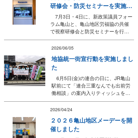
研修会・防災セミナーを実施し
た。 また今回は、おたべの手作り
ました
体験、鉄道博物館での乗車体験など
7月3日・4日に、新政策議員フォー
もあり、猛暑の中でしたが学び...
ラム亀山と、亀山地区労福協の共催
で視察研修会と防災セミナーを行い
ました。 1日目は兵庫県三田市の
「パナソニックリサイクル工場」と
2026/06/05
同県三木市の「ヤクルト本社三木工
地協統一街宣行動を実施しまし
場」を視察見学し、2日目は神戸市の
た
「人と防災未来センター」で阪神淡
路大震災を経験した語り部の方か
6月5日(金)の連合の日に、JR亀山
ら、防災と神戸市の復興につい...
駅前にて「連合三重なんでも出前労
働相談」の案内入りティッシュを配
布し、開催をアピールしました。
2026/04/24
２０２６亀山地区メーデーを開
催しました