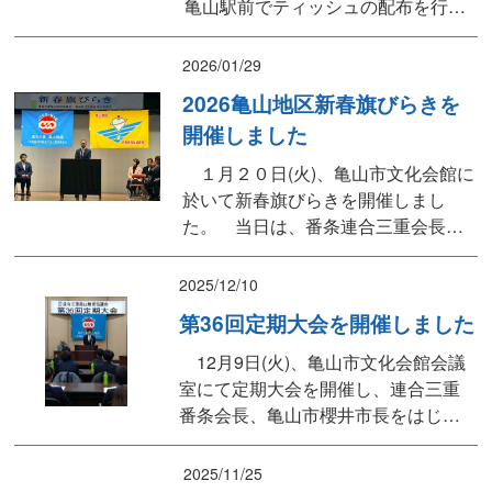
亀山駅前でティッシュの配布を行い
ました。
2026/01/29
2026亀山地区新春旗びらきを
開催しました
１月２０日(火)、亀山市文化会館に
於いて新春旗びらきを開催しまし
た。 当日は、番条連合三重会長、
櫻井亀山市長、はじめ多くの来賓の
皆様にご臨席を賜り、組合員の皆さ
2025/12/10
まと親睦をはかる機会となり盛況の
第36回定期大会を開催しました
うちに終了しました。 また、恒例
の抽選会には国民共済COOP、住宅
12月9日(火)、亀山市文化会館会議
生協、東海労金の各事業団体様よ
室にて定期大会を開催し、連合三重
り、景品のご提供をいただきまし...
番条会長、亀山市櫻井市長をはじめ
来賓の皆さまにご臨席いただきまし
た。 大会では、審議議案はすべて
2025/11/25