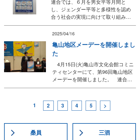
りで学校制服をテーマにジェンダー
連合では、６月を男女平等月間と
フリーとジェンダーレスについて学
し、ジェンダー平等と多様性を認め
びました。 バス研修...
合う社会の実現に向けて取り組みを
しております。亀山地協は、６月５
日早朝より、JR亀山駅前にてビラ入
2025/04/16
りのティッシュを配布し街宣を行い
亀山地区メーデーを開催しまし
ました、。
た
4月15日(火)亀山市文化会館コミニ
ティセンターにて、第96回亀山地区
メーデーを開催しました。 連合三
重番条会長、櫻井亀山市長をはじめ
多くの来賓の皆様にご臨席を賜りま
した。式典ではメーデースローガン
1
2
3
4
5
>
(案)と、メーデー宣言(案)を提案し、
参加者全員で確認しました。 ま
た、今回も三事業団体の皆様には景
品をご提供いただきま...
桑員
三泗