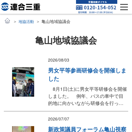
亀山地域協議会
地協活動
亀山地域協議会
2026/08/03
男女平等参画研修会を開催しま
した
8月1日(土)に男女平等研修会を開催
しました。 例年、バスの車中で目
的地に向かいながら研修会を行って
います。今年は「ひな祭りとジェン
ダー平等」をテーマに、幅広い年代
2026/07/07
の方々と、男女平等の在り方につい
新政策議員フォーラム亀山視察
てクイズを交えながら学習しまし