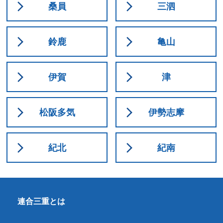
桑員
三泗
鈴鹿
亀山
伊賀
津
松阪多気
伊勢志摩
紀北
紀南
連合三重とは