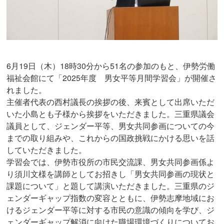
6月19日（木）18時30分から51名の参加のもと、伊勢労働
福祉会館にて「2025年度 男女平等月間学習会」が開催さ
れました。
主催者代表の西村議長の挨拶の後、来賓として出席いただ
いた小島とも子様から挨拶をいただきました。三重県議会
議員として、ジェンダー平等、男女共同参画についての今
までの取り組みや、これからの国政挑戦にかける思いを話
していただきました。
学習会では、伊勢市役所の市民交流課、男女共同参画係よ
り須川文様を講師としてお招きし「男女共同参画の現状と
課題について」と題して講演いただきました。三重県のジ
ェンダーギャップ指数の変容とともに、伊勢志摩地域にお
けるジェンダー平等に対する市民の意識の傾向を学び、ジ
ェンダーギャップ解消に向けた職場環境づくりについてお