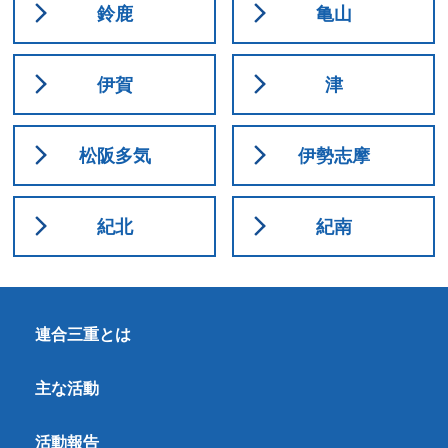
鈴鹿
亀山
伊賀
津
松阪多気
伊勢志摩
紀北
紀南
連合三重とは
主な活動
活動報告