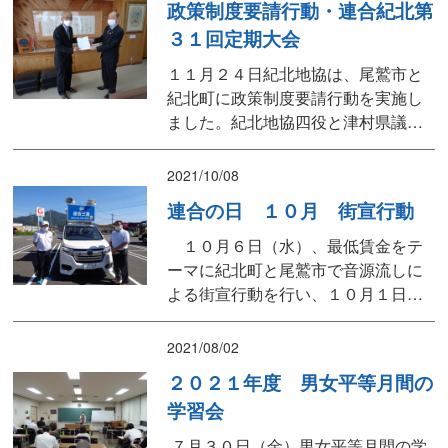
政策制度要請行動・連合紀北第
３１回定期大会
１１月２４日紀北地協は、尾鷲市と
紀北町に政策制度要請行動を実施し
ました。紀北地協四役と津村県議に
もご出席していただき、紀北地域に
住む人々が安心して働き暮らせる地
2021/10/08
域づくりを進めるために、要請書を
連合の日 １０月 街宣行動
提出し、尾鷲市長、紀北町長と懇談
を行いました。 １１月２５日尾鷲市
１０月６日（水）、最低賃金をテ
中央公民館にて、第３１回定期大会
ーマに紀北町と尾鷲市で音源流しに
を開催しました。昨年同様、規模...
よる街宣行動を行い、１０月１日か
ら、三重県の最低賃金が９０２円に
改定されたことアピールしました。
2021/08/02
２０２１年度 男女平等月間の
学習会
７月３０日（金）男女平等月間の学