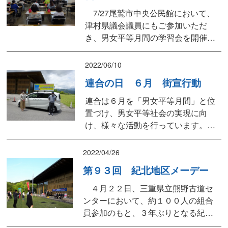
7/27尾鷲市中央公民館において、
津村県議会議員にもご参加いただ
き、男女平等月間の学習会を開催し
ました。 学習会では、連合三重金
森会長代理より、動画での挨拶をい
2022/06/10
ただいたあと、6月28日に連合三重で
連合の日 ６月 街宣行動
開催された「ジェンダー平等・多様
性推進に向けた学習会」の動画を視
連合は６月を「男女平等月間」と位
聴しました。学習会では、働く女性
置づけ、男女平等社会の実現に向
の現状やコロナ禍におけるジ...
け、様々な活動を行っています。紀
北地協も６月９日（木）尾鷲市内で
音源流しによる街宣行動を行いまし
2022/04/26
た。
第９３回 紀北地区メーデー
４月２２日、三重県立熊野古道セ
ンターにおいて、約１００人の組合
員参加のもと、３年ぶりとなる紀北
地区メーデーを開催しました。 北