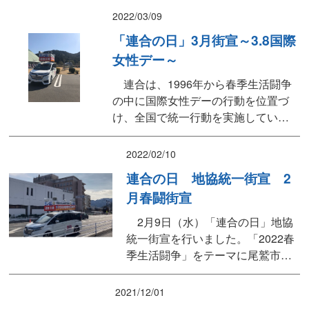
村議長の挨拶の後、津村県議会議
2022/03/09
員、立憲民主党三重県連 坊農秀治副
「連合の日」3月街宣～3.8国際
代表、三重ノチカラ参議院選挙区 よ
女性デー～
しの正英総支部長よりご祝辞をいた
だき、メーデー宣言、スローガンが
連合は、1996年から春季生活闘争
採択されました。最後に恒例の抽...
の中に国際女性デーの行動を位置づ
け、全国で統一行動を実施していま
す。紀北地協は、国際女性デーの3月
8日に尾鷲市・紀北町で音源流しを行
2022/02/10
いました。今後もジェンダー平等の
連合の日 地協統一街宣 2
実現に向けて取り組みをすすめてい
月春闘街宣
きます。
2月9日（水）「連合の日」地協
統一街宣を行いました。「2022春
季生活闘争」をテーマに尾鷲市内
で音源流しを行い、すべての働く
人の雇用の安定、賃上げ、処遇改
2021/12/01
善などを訴えました。