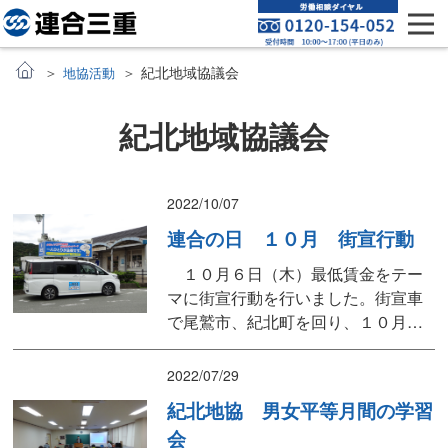
紀北地域協議会
地協活動
紀北地域協議会
2022/10/07
連合の日 １０月 街宣行動
１０月６日（木）最低賃金をテー
マに街宣行動を行いました。街宣車
で尾鷲市、紀北町を回り、１０月１
日から三重県の最低賃金が「時給９
３３円」に改定され、雇用形態や職
2022/07/29
種に関わりなく、すべての労働者に
紀北地協 男女平等月間の学習
適用されることをアピールしまし
会
た。