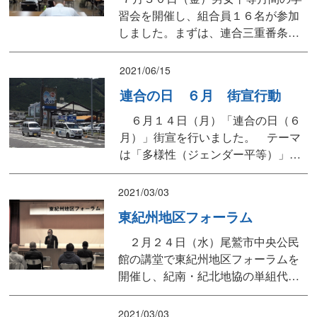
習会を開催し、組合員１６名が参加
しました。まずは、連合三重番条会
長からご挨拶をいただき、その後、
学習会を始めました。また、津村県
2021/06/15
議会議員にもご出席いただきまし
連合の日 ６月 街宣行動
た。 学習会講師には、連合三重金森
副会長をお招きして、「男女平等参
６月１４日（月）「連合の日（６
画推進に向けて～気づこうアンコン
月）」街宣を行いました。 テーマ
シャス・バイアス～」というテ...
は「多様性（ジェンダー平等）」で
した。紀北町と尾鷲市で流し街宣を
行い、労働相談など連合三重の取り
2021/03/03
組みをアピールしました。
東紀州地区フォーラム
２月２４日（水）尾鷲市中央公民
館の講堂で東紀州地区フォーラムを
開催し、紀南・紀北地協の単組代表
者２１名が参加しました。 藤根県
議の開会の挨拶の後、役員体制の確
2021/03/03