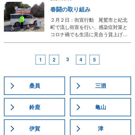
認を行い、津村県議による活動報
春闘の取り組み
告、そして、立憲民主党第４区総支
部長の坊農秀治さんから挨拶をいた
２月２日：街宣行動 尾鷲市と紀北
だきました。 コロナウィルス感染
町で流し街宣を行い、感染症対策と
拡大防止の観点から、例年のような
コロナ禍でも生活に見合う賃上げ、
交...
雇用の維持と人財確保などを訴えま
した。 ２月２４日：春闘学習会及び
単組代表者会議 尾鷲市中央公民館
3
1
2
4
5
にて連合三重吉川会長を講師に招
き、春闘学習会を行いました。吉川
会長からは、連合三重の春闘方針や
パート・有期雇用労働者に対する
桑員
三泗
取...
鈴鹿
亀山
伊賀
津