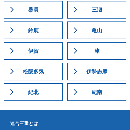
桑員
三泗
鈴鹿
亀山
伊賀
津
松阪多気
伊勢志摩
紀北
紀南
連合三重とは