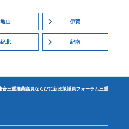
亀山
伊賀
紀北
紀南
連合三重推薦議員ならびに新政策議員フォーラム三重