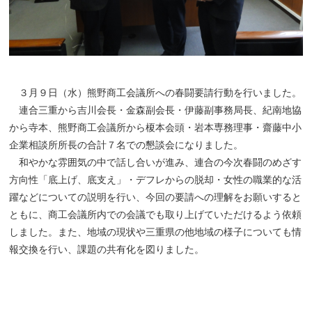
３月９日（水）熊野商工会議所への春闘要請行動を行いました。
連合三重から吉川会長・金森副会長・伊藤副事務局長、紀南地協
から寺本、熊野商工会議所から榎本会頭・岩本専務理事・齋藤中小
企業相談所所長の合計７名での懇談会になりました。
和やかな雰囲気の中で話し合いが進み、連合の今次春闘のめざす
方向性「底上げ、底支え」・デフレからの脱却・女性の職業的な活
躍などについての説明を行い、今回の要請への理解をお願いすると
ともに、商工会議所内での会議でも取り上げていただけるよう依頼
しました。また、地域の現状や三重県の他地域の様子についても情
報交換を行い、課題の共有化を図りました。