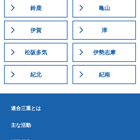
鈴鹿
亀山
伊賀
津
松阪多気
伊勢志摩
紀北
紀南
連合三重とは
主な活動