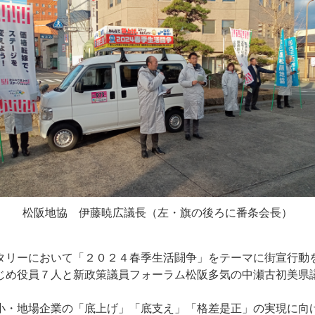
松阪地協 伊藤暁広議長（左・旗の後ろに番条会長）
リーにおいて「２０２４春季生活闘争」をテーマに街宣行動
め役員７人と新政策議員フォーラム松阪多気の中瀬古初美県
。
・地場企業の「底上げ」「底支え」「格差是正」の実現に向