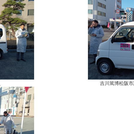
員
吉川篤博松阪市