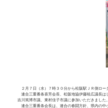
２月７日（水）７時３０分から松阪駅ＪＲ側ロータ
連合三重番条喜芳会長、松阪地協伊藤暁広議長はじ
吉川篤博市議、東村佳子市議に参加いただきました
連合三重番条会長は、連合の春闘方針、県内の中小