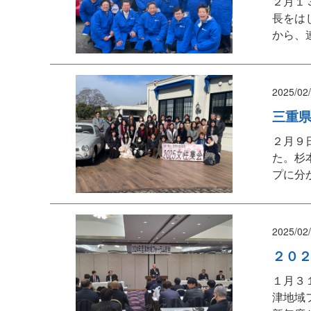
２月１
長をは
から、
2025/02
三重
２月９
た。杉
プに分
2025/02
２０
１月３
津地域