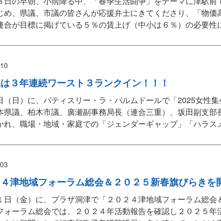
３日の早朝、小雨降る中、「春季生活闘争」をテーマに津駅前
じめ、県議、市議の皆さんが応援弁士にきてくださり、「物価
連合が目標に掲げている５％の賃上げ（中小は６％）の必要性に
/10
県は３年連続ワースト３ランクイン！！！
日（日）に、パティスリー・ラ・パルムドールで「2025女性
本県議、柏木市議、廣瀬副事務局長（連合三重）、坂田副支部
かれ、職場・地域・家庭での「ジェンダーギャップ」「ハラスメ
/03
２４津地域フォーラム総会＆２０２５新春旗びらきを
１日（金）に、プラザ洞津で「２０２４津地域フォーラム総会
フォーラム総会では、２０２４年活動報告を確認し２０２５年