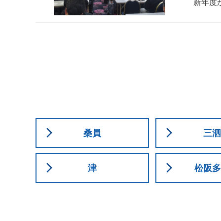
新年度
桑員
三泗
津
松阪多