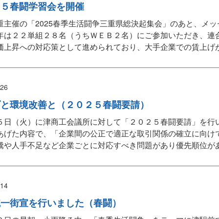
２５春闘学習会を開催
重主催の「2025春季生活闘争三重県総決起集会」のあと、メッ
年は２２単組２８名（うちＷＥＢ２名）にご参加いただき、連
価上昇への対応策として進められており、大手企業での賃上げが
/26
げと環境改善と（２０２５春闘要請）
５日（火）に津商工会議所に対して「２０２５春闘要請」を行
あげた内容で、「企業間の公正で適正な取引関係の確立に向け
騰や人手不足など企業ごとに対応すべき問題があり優先順位があ
/14
統一街宣を行いました（春闘）