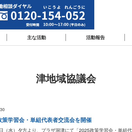
主な活動
活動報告
津地域協議会
/30
5政策学習会・単組代表者交流会を開催
22日（水）夕方より、プラザ洞津にて「2025政策学習会・単