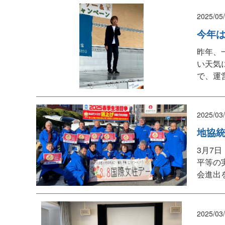
2025/05
今年
昨年、
い天気
で、運
2025/03
地協
3月7
平等の
会進出
2025/03