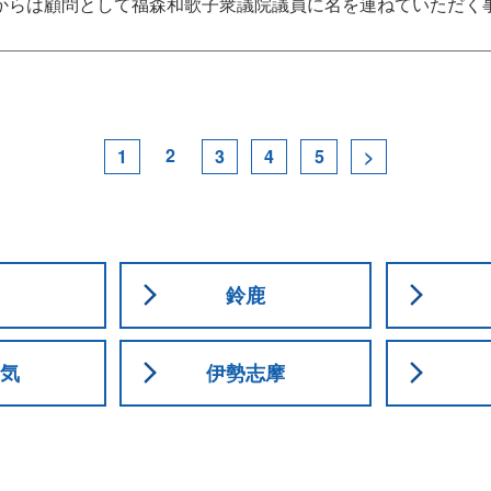
からは顧問として福森和歌子衆議院議員に名を連ねていただく事
2
1
3
4
5
>
鈴鹿
気
伊勢志摩