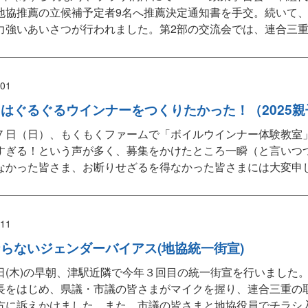
地協推薦の立候補予定者9名へ推薦決定通知書を手交。続いて、
力強いあいさつが行われました。第2部の交流会では、連合三
/01
はぐるぐるウインナーをつくりたかった！（2025
７日（日）、もくもくファームで「ボイルウインナー体験教室
すぎる！という声が多く、募集をかけたところ一瞬（と言いつつ
なかった皆さま、お断りせざるを得なかった皆さまには大変申し
/11
らないジェンダーバイアス(地協統一街宣)
日(木)の早朝、津駅近隣で今年３回目の統一街宣を行いました
長をはじめ、県議・市議の皆さまがマイクを握り、連合三重の
方に訴えかけました。また、市議の皆さまと地協役員でチラシ入