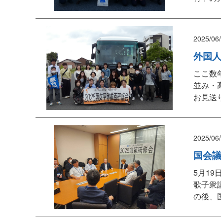
2025/06
外国人
ここ数
並み・
お見送
2025/06
国会議
5月1
歌子衆
の後、