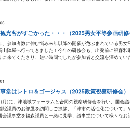
/06
観光客がすごかった・・・（2025男女平等参画研修
年、参加者数に伸び悩み来年以降の開催が危ぶまれている男女
高山陣屋へ行ってきました！今年の研修会も、出発前に福森和
りに来てくださり、短い時間でしたが参加者と交流を深めていた
/01
事堂はレトロ＆ゴージャス（2025政策視察研修会）
9日(月)に、津地域フォーラムと合同の視察研修会を行い、国会
議院議員のお部屋を訪問しご挨拶、「津市の活性化について」
国会議事堂を福森議員と一緒に見学、議事堂について様々なお話