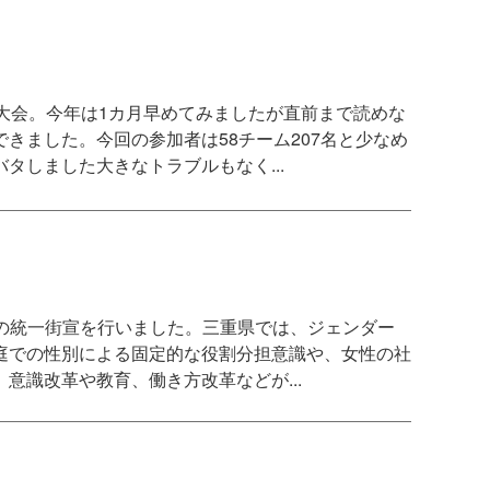
大会。今年は1カ月早めてみましたが直前まで読めな
きました。今回の参加者は58チーム207名と少なめ
タしました大きなトラブルもなく...
目の統一街宣を行いました。三重県では、ジェンダー
庭での性別による固定的な役割分担意識や、女性の社
意識改革や教育、働き方改革などが...