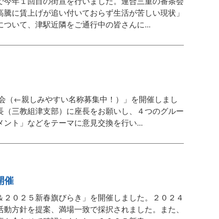
で今年１回目の街宣を行いました。連合三重の番条会
高騰に賃上げが追い付いておらず生活が苦しい現状」
ついて、津駅近隣をご通行中の皆さんに...
集会（←親しみやすい名称募集中！）」を開催しまし
長（三教組津支部）に座長をお願いし、４つのグルー
ント」などをテーマに意見交換を行い...
開催
＆２０２５新春旗びらき」を開催しました。２０２４
活動方針を提案、満場一致で採択されました。また、