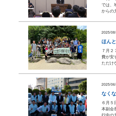
では、
からの
2025/08
ほんと
７月２
費が安
ただけ
2025/06
なくな
６月５
本副会
行中の