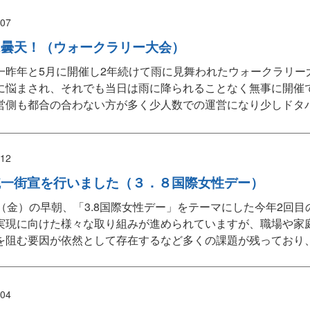
/07
は曇天！（ウォークラリー大会）
一昨年と5月に開催し2年続けて雨に見舞われたウォークラリー
に悩まされ、それでも当日は雨に降られることなく無事に開催で
営側も都合の合わない方が多く少人数での運営になり少しドタバ
/12
統一街宣を行いました（３．８国際女性デー）
日（金）の早朝、「3.8国際女性デー」をテーマにした今年2回
実現に向けた様々な取り組みが進められていますが、職場や家
を阻む要因が依然として存在するなど多くの課題が残っており、
/04