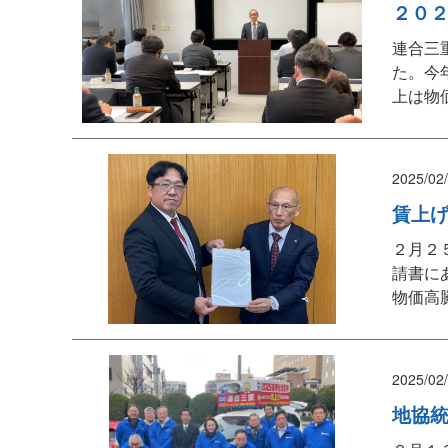
２０
連合三
た。今
上は物
2025/02
賃上
２月２
請書に
物価高
2025/02
地協