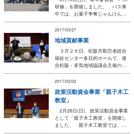
重県の結婚幸福度は全国44位であ
研修」を開催しました。 バス車
ることなどお話しいただきまし
中では、お菓子争奪じゃんけんで
た。 学習会終...
初めての人とも和み伊賀市に向か
いました。伊賀市では、伊賀くみ
2017/03/27
ひもセンター「組匠の里」で伊賀
地域貢献事業
くみひも体験をし、その後、伊賀
地協の方々も交え、伊賀の里モク
３月２６日、松阪市勤労者総合
モク手づくりファームでバーベキ
福祉センター多目的ホールで、連
ューを楽しみました。モクモクフ
合松阪・多気地域協議会主催の地
ァームでは研修...
域貢献事業「手話講座」、「手話
ダンス」、「ボルトボルズサイエ
2017/03/02
ンスショー」などを開催しまし
政策活動資金事業「親子木工
た。 当日はあいにくの天候でし
教室」
たが、会場には組合員とそのご家
族、地域住民の皆さんが多数参加
2月26日(日)、政策活動資金事業
いただき、手話講座や手話ダンス
として「親子木工教室」を開催し
では、手話が言語である...
ました。 親子木工教室では、三
重県建設労働組合松阪支部の組合