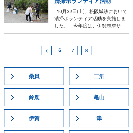
清掃ボランティア活動
験」を開催させていただきまし
た。（「スワッグ」とはドイツ語
10月22日(土)、松阪城跡において
で壁飾りという意味） 講師には
清掃ボランティア活動を実施しま
松阪市内のフラワーショップ ボ
した。 今年度は、伊勢志摩サミ
ン・フルールの金山...
ット以来観光客も増え、氏郷まつ
りも近いことから、少しでもきれ
いにして観光客を迎えたいという
6
<
7
8
ことから松阪城跡の清掃活動とな
りました。 連合三重松阪地協・
松阪地区労福協の事業として毎年
開催の清掃ボランティア活動です
桑員
三泗
が、今年は...
鈴鹿
亀山
伊賀
津