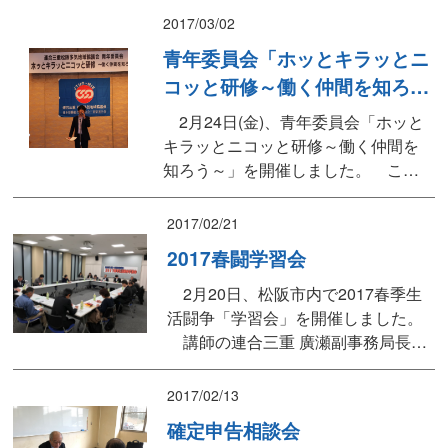
員（大工さん）の方々にご指導い
2017/03/02
ただき、34組97人の親子がミニチ
青年委員会「ホッとキラッとニ
ュア椅子を作りました。 小さい
コッと研修～働く仲間を知ろう
お子さんが多く1時間程度で完成す
～」
るのは少し難しいようでしたが、
2月24日(金)、青年委員会「ホッと
ひとときを楽しく親子で過ごして
キラッとニコッと研修～働く仲間を
もらえる...
知ろう～」を開催しました。 この
研修は、他の組合の人がどんな仕事
をしていて、どんな組合活動をして
2017/02/21
いるのかを知りたいという青年委員
2017春闘学習会
の提起により考えられました。 グ
ループに分かれ自己紹介を行い、ど
2月20日、松阪市内で2017春季生
のくらい自己紹介内容を覚えている
活闘争「学習会」を開催しました。
かを、代表者を決め、その代...
講師の連合三重 廣瀬副事務局長・
真弓労働局部長から①連合三重「201
7春季生活闘争の取り組み内容」、②
2017/02/13
地域ミニマム運動「個別賃金実態調
確定申告相談会
査」への理解と参加促進など説明い