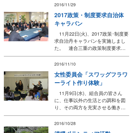
一億総活躍社会の実現を掲げまし
2016/11/29
たが、本当に求められているのは
2017政策・制度要求自治体
働くものの立場に立った政策への
キャラバン
転換と安心して働き続けられる環
境の整備ではないでしょうか」
11月22日(火)、2017政策･制度要
等々の挨拶があり、その後、連合
求自治丹キャラバンを実施しまし
三重吉川会長...
た。 連合三重の政策制度要求項
目に地域の課題を加える中で、松
阪地協として12項目を作成し、直
2016/11/10
接松阪市・明和町・多気町・大台
女性委員会「スワッグフラワ
町の首長へ実現に向けた取り組み
ーライト作り体験」
を要請しました。 今年度は、各
地域における実情と補強すべき内
11月9日(水)、組合員の皆さん
容などを新規に要求書として提出
に、仕事以外の生活との調和を図
し、キ...
り、その両方を充実させる働き
方・生き方を提案する為(ワーク・
ライフ・バランス）、女性委員会
2016/10/28
「スワッグフラワーライト作り体