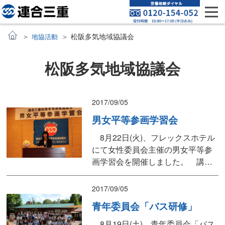
松阪多気地域協議会
地協活動
松阪多気地域協議会
2017/09/05
男女平等参画学習会
8月22日(火)、フレックスホテル
にて女性委員会主催の男女平等参
画学習会を開催しました。 講師
には、連合三重副事務局長の廣瀬
純子さんを迎え「男女平等関連の
2017/09/05
法制度の改正について」と題し、
青年委員会「バス研修」
男女平等関連の法制度は組合の努
力があって改正されたことや、三
8月19日(土)、青年委員会「バス