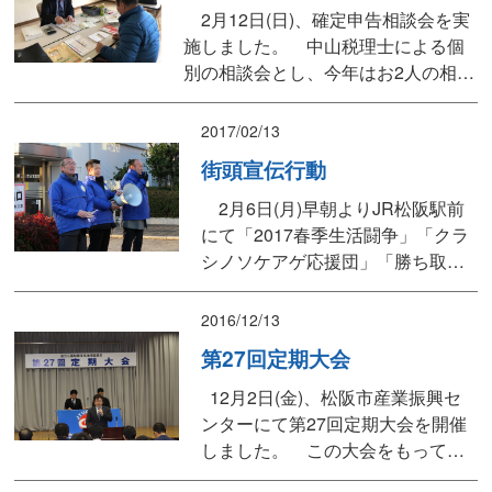
ただいた後、「底上げ・底支え」
2月12日(日)、確定申告相談会を実
「格差是正」でクラシノソコアゲを
施しました。 中山税理士による個
実現しよう！働く者・...
別の相談会とし、今年はお2人の相談
がありました。医療費控除と住宅ロ
ーン控除の相談があり、申告書の書
2017/02/13
き方や必要書類などについてわかり
街頭宣伝行動
やすく説明していただきました。
2月6日(月)早朝よりJR松阪駅前
にて「2017春季生活闘争」「クラ
シノソケアゲ応援団」「勝ち取ろ
うハッピーライフ」街頭宣伝行動
を実施しました。 伊藤議長、伊
2016/12/13
藤事務局次長(連合三重副事務局長
第27回定期大会
兼務)、後藤三重県議会議員、濱井
三重県議会議員、松田松阪市議会
12月2日(金)、松阪市産業振興セ
議員よりアピールするとともに、
ンターにて第27回定期大会を開催
松阪・多気地協役員、フォーラム
しました。 この大会をもって退
議員の...
任される伊藤議長より「現内閣は