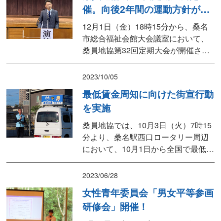
催。向後2年間の運動方針が確
握ってもらい、国際女性デーの目的
認される
や意義について幅広く周知し、改め
12月1日（金）18時15分から、桑名
てジェンダー平等につい...
市総合福祉会館大会議室において、
桑員地協第32回定期大会が開催され
ました。伊藤議長からの冒頭あいさ
つでは、連合スローガン”「社会を新
2023/10/05
たなステージへ、ともに歩もう、と
最低賃金周知に向けた街宣行動
もに変えよう」“～仲間の輪を広げ 安
を実施
心社会をめざす～” を柱に、桑員地域
で働く仲間との連携をより深める取
桑員地協では、10月3日（火）7時15
り組みを推進し...
分より、桑名駅西口ロータリー周辺
において、10月1日から全国で最低賃
金が改定されたことを踏まえ、最低
賃金周知に向けた街宣行動を実施し
2023/06/28
ました。街宣車前では連合三重 番条
女性青年委員会「男女平等参画
会長をはじめ、桑員地区選出の県議
研修会」開催！
会議員(三谷県議)(小島県議)(日沖県
議)がマイクを握り、三重県では10月