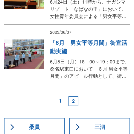
6月24日（土）11時から、ナガシマ
から973...
リゾート「なばなの里」において、
女性青年委員会による「男女平等参
画研修会」を開催しました。第1部
研修①では、小島とも子県議による
2023/06/07
「ジェンダー平等をめざして」～よ
「6月 男女平等月間」街宣活
り生きやすい社会、居心地の良い職
動実施
場～をテーマに講義を頂き、中でも
個人の価値観を引き出すことができ
6月5日（月）18：00～19：00まで、
るカード「Wevox v...
桑名駅東口において「６月 男女平等
月間」のアピール行動として、街頭
演説ならびにチラシ入りテッシュの
配布を行いました。街頭演説では、
連合三重 伊藤副事務局長をはじめ、
1
2
桑員地協 伊藤議長、松田 桑名市議、
愛敬 桑名市議にもマイクを握って頂
き、性別を問わず、職場・学校・地
域・家庭・・...
桑員
三泗