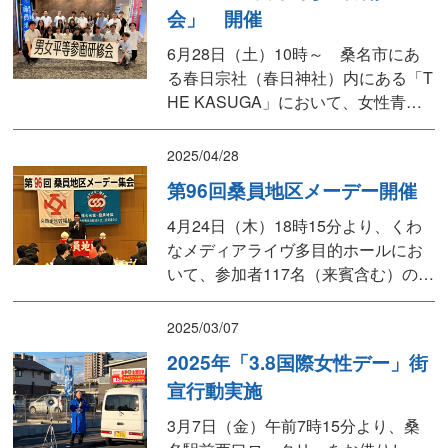
会」 開催
員地区旗びらきを、周年記念式典・
記念パーティーとして開催いたしま
6月28日（土）10時～ 桑名市にあ
した。式典では、主催者...
る春日宗社（春日神社）内にある「T
HE KASUGA」において、女性青年
委員会主催の、「2025男女平等参画
研修会」を開催いたしました。第1部
2025/04/28
の研修では、NPO法人「太陽の家」
第96回桑員地区メーデー開催
理事長 対馬あさみ様による、「子
どもの居場所でつながる」～格差・
4月24日（木）18時15分より、くわ
孤立がない地域へ～ をテーマに講
なメディアライヴ多目的ホールにお
演をいただい...
いて、参加者117名（来賓含む）の参
加者のもと、第96回桑員地区メーデ
ーが開催されました。冒頭メーデー
2025/03/07
実行委員長の水谷 真也よる開会あい
2025年「3.8国際女性デー」街
さつの後、連合三重 番条会長をはじ
宣行動実施
め、桑名市長、いなべ市長、地域で
ご活躍されている各級議員の皆様、
3月7日（金）午前7時15分より、桑
各種団体の代表者...