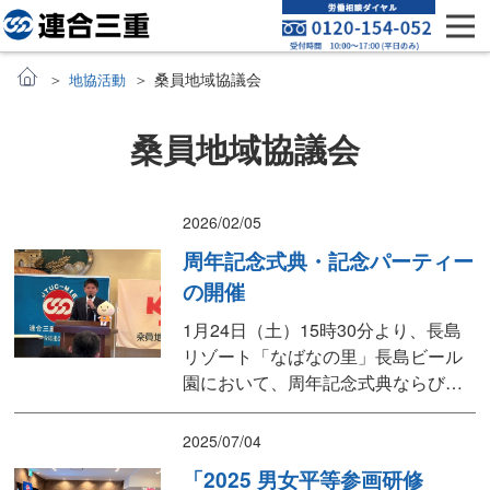
桑員地域協議会
地協活動
桑員地域協議会
2026/02/05
周年記念式典・記念パーティー
の開催
1月24日（土）15時30分より、長島
リゾート「なばなの里」長島ビール
園において、周年記念式典ならびに
記念パーティーが開催されました。
今年は、桑員地協35周年、桑員地区
2025/07/04
労福協55周年の記念すべき節目を迎
「2025 男女平等参画研修
えることから、例年開催している桑