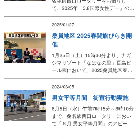
名駅前西口ロータリーをお借りし
て、2025年「3.8国際女性デー」のア
ピール行動として、街頭演説と「3.8
国際女性デー」のチラシ入りテッシ
2025/01/27
ュの配布を行ないました。「3.8国際
桑員地区 2025春闘旗びらき開
女性デー」は、女性の地位向上、女
催
性差別の払拭等を目指す国際的な連
帯と統一行動の日として、国連によ
1月25日（土）15時30分より、ナガ
って１９７５年...
シマリゾート「なばなの里」長島ビ
ール園において、2025桑員地区春闘
旗びらきを、ご来賓を含め95名の出
席者のもと盛会に開催されました。
2024/06/05
第一部の式典では、水谷議長の開会
男女平等月間 街宣行動実施
あいさつの後、連合三重 番条会長を
はじめ、岡田 克也衆議院議員、桑名
6月5日（水）午前7時15分～8時10分
市 伊藤 徳宇 市長、いなべ市 日沖 靖
まで、桑名駅西口ロータリーにおい
市長、
て「６月 男女平等月間」のアピール
行動として、街頭演説ならびにチラ
シ入りテッシュの配布を行いまし