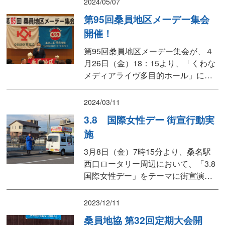
2024/05/07
た。街頭演説では、連合三重 番条会
第95回桑員地区メーデー集会
長をはじめ、桑名市・桑名郡選出の
開催！
県議会議員である、三谷県議、日沖
県議、小島県議、桑名市議会議員の
第95回桑員地区メーデー集会が、４
愛敬市議、いなべ市議会...
月26日（金）18：15より、「くわな
メディアライヴ多目的ホール」にお
いて、総勢121名（ご来賓含む）の参
加者のもと盛会に開催されました。
2024/03/11
第一部の式典では、山中副実行委員
3.8 国際女性デー 街宣行動実
長の開会あいさつに続き、連合三重
施
番条会長、桑名市 松岡産業振興部長
はじめ、多くのご来賓の皆様からご
3月8日（金）7時15分より、桑名駅
祝辞をいただいた...
西口ロータリー周辺において、「3.8
国際女性デー」をテーマに街宣演説
とチラシ入りテッシュ配布を実施し
ました。街頭では、連合三重 番条会
2023/12/11
長をはじめ、新政策議員フォーラム
桑員地協 第32回定期大会開
桑員の各級議員の皆様にもマイクを